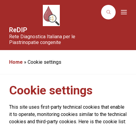
T
o
g
g
ReDIP
l
Rete Diagnostica Italiana per le
e
n
Piastrinopatie congenite
a
v
i
g
Home
»
Cookie settings
a
t
i
o
n
Cookie settings
This site uses first-party technical cookies that enable
it to operate, monitoring cookies similar to the technical
cookies and third-party cookies. Here is the cookie list: