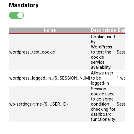
Mandatory
Nome
Descrizione
Expire
Cookie used
by
WordPress
wordpress_test_cookie
to test the
Session
cookie
service
availability
Allows user
wordpress_logged_in_{$_SESSION_NUM}
to be
1 week
logged-in
Session
cookie used
to do some
wp-settings-time-{$_USER_ID}
condition
Session
checking for
dashboard
functionality