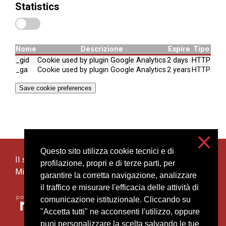
Statistics
Nome
Descrizione
Expire
Tipo
_gid
Cookie used by plugin Google Analytics
2 days
HTTP
_ga
Cookie used by plugin Google Analytics
2 years
HTTP
Save cookie preferences
Questo sito utilizza cookie tecnici e di
Il sito è gestito e ospitato dall’Università degli Studi di
profilazione, propri e di terze parti, per
Milano
garantire la corretta navigazione, analizzare
il traffico e misurare l'efficacia delle attività di
comunicazione istituzionale. Cliccando su
"Accetta tutti" ne acconsenti l'utilizzo, oppure
puoi personalizzare la scelta salvando le tue