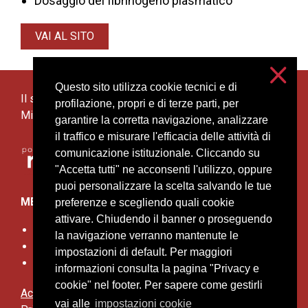
Dosaggio del fibrinogeno plasmatico
VAI AL SITO
Questo sito utilizza cookie tecnici e di
Il sito è gestito e ospitato dall’Università degli Studi di
profilazione, propri e di terze parti, per
Milano
garantire la corretta navigazione, analizzare
il traffico e misurare l'efficacia delle attività di
comunicazione istituzionale. Cliccando su
"Accetta tutti" ne acconsenti l'utilizzo, oppure
puoi personalizzare la scelta salvando le tue
MENU
preferenze e scegliendo quali cookie
attivare. Chiudendo il banner o proseguendo
I centri ReDip
la navigazione verranno mantenute le
Pazienti da indagare
impostazioni di default. Per maggiori
Contatti
informazioni consulta la pagina "Privacy e
cookie" nel footer. Per sapere come gestirli
Accessibilità
vai alle
impostazioni cookie