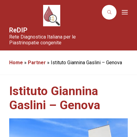
T
o
g
g
ReDIP
l
Rete Diagnostica Italiana per le
e
n
Piastrinopatie congenite
a
v
i
g
Home
»
Partner
»
Istituto Giannina Gaslini – Genova
a
t
i
o
n
Istituto Giannina
Gaslini – Genova